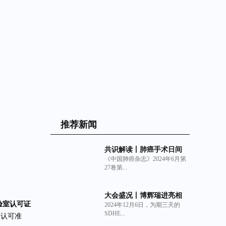
推荐新闻
共识解读丨肺癌手术日间
《中国肺癌杂志》2024年6月第
化管理中国专家共识
27卷第...
（2024年版）与非交联猪
小肠粘膜下层（SIS）细胞
外基质材料生物补片的临
大会盛况丨博辉瑞进亮相
床获益
验室认可证
2024年12月6日，为期三天的
2024深圳亚太口腔展
SDHE...
力认可准