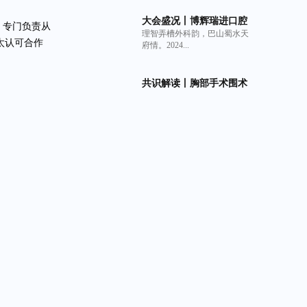
大会盛况丨博辉瑞进口腔
，专门负责从
理智弄槽外科韵，巴山蜀水天
系列产品亮相中华口腔医
太认可合作
府情。2024...
学会牙及牙槽外科专业委
员会第6次全国牙槽外科学
术年会
共识解读丨胸部手术围术
近日，《中华胸心血管外科杂
期持续性肺漏气管理策略
志》2024年...
专家共识与非交联猪小肠
粘膜下层（SIS）细胞外基
理与质量控
质材料生物补片的临床获
规范。博辉瑞
中国创新力量丨博辉瑞进
益
2024年5月9日，在VBEF未来医
荣登2024 VBEF“医疗健康
确性和可靠
疗生...
产业创新力产品榜”
科学、规范的
建了完善的质
新春“开门红”丨博辉瑞进
出优势，博辉
新春伊始，万象更新。博辉瑞
可吸收口腔生物膜Oral
进迎来新春“开...
Matrix获美国FDA 510(k)
批准
各业务部门的