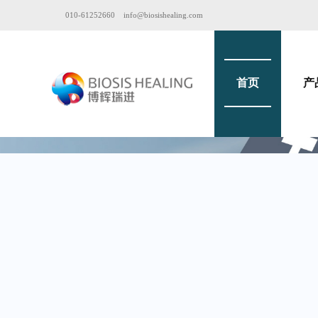
010-61252660
info@biosishealing.com
首页
产