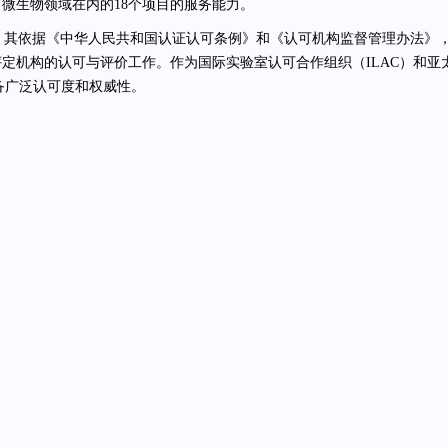
微生物领域在内的18个项目的服务能力。
构，其依据《中华人民共和国认证认可条例》和《认可机构监督管理办法》
定机构的认可与评价工作。作为国际实验室认可合作组织（ILAC）和亚
具备广泛认可度和权威性。
图为：博辉瑞进检测实验室一角
室
技术能力与检测范围、设备与环境条件、人员资质与操作规范、数据管
过认证的实验室具备稳定、可靠的检测能力，符合国际通用的实验室管理
由深耕生物科技领域多年的资深专业人员组成，确保每一项检测结果的准
度和稳定性上均处于行业领先水平；在
数据处理
环节，实验室建立了一套
操作规范和质量控制；在
管理体系
上，实验室全面对标国际先进标准，构
序、高效开展。正是凭借在技术、设备、数据处理和管理体系等方面的突
一具有国际影响力的认可证书。
图为：博辉瑞进检测实验室一角
24 年 1 月CNAS 实验室认证项目立项以来，在品质部樊经理的带领和