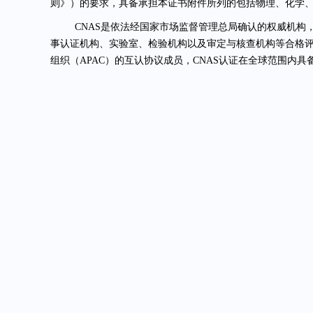
则》）的要求，具备承担本证书附件所列的包括物理、化学、
CNAS是依法经国家市场监督管理总局确认的权威机
事认证机构、实验室、检验机构以及审定与核查机构等合格评
组织（APAC）的互认协议成员，CNAS认证在全球范围内
CNAS实验室认证的考察涵盖多个核心维度，包括实验
制、管理体系有效性、法律与合规要求
等方面。旨在确保通
进检测实验室在
技术能力
上展现出卓越水准，核心检测团队
性；在
设备配置
方面，配备了一系列高端的检测仪器，在精
流程体系。从样品受理到结果判定，每一个步骤都有严格的
量管理体系和风险管理机制，确保实验室的各项工作都能有
瑞进检测实验室成功通过了
CNAS 的严格审核，获得了这
认证成功的背后，是全体项目团队伙伴的辛勤付出。自 20