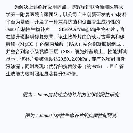
为解决上述临床应用痛点，博辉瑞进联合新疆医科大
学第一附属医院专家团队，以公司自主创新研发的SIS材料
平台为基础，开发了一种兼具抗菌和促血管生成特性的
Janus自粘性生物补片——SIS/PAA/Van@Mg生物补片，旨
在提升硬脑膜修复效果。该生物补片由负载万古霉素和碳
酸镁（MgCO
）的聚丙烯酸（PAA）粘合剂凝胶层组成，
3
并整合到猪小肠黏膜下层（SIS）细胞外基质上。性能测试
显示，该补片爆破强度达20.50±2.89kPa，能有效密封脑脊
液渗漏，同时表现出优异的抗菌效果（约99%），且血管
生成能力较对照组显著提升3.47倍。
图为：Janus自粘性生物补片的组织粘附性研究
图为：
Janus自粘性生物补片
的抗菌性能研究