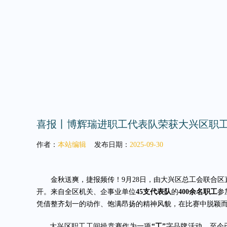
喜报丨博辉瑞进职工代表队荣获大兴区职
作者：
本站编辑
发布日期：
2025-09-30
金秋送爽，捷报频传！9月28日，由大兴区总工会联合区
开。来自全区机关、企事业单位
45支代表队
的
400余名职工
参
凭借整齐划一的动作、饱满昂扬的精神风貌，在比赛中脱颖
大兴区职工工间操竞赛作为一项
“工”
字品牌活动，至今