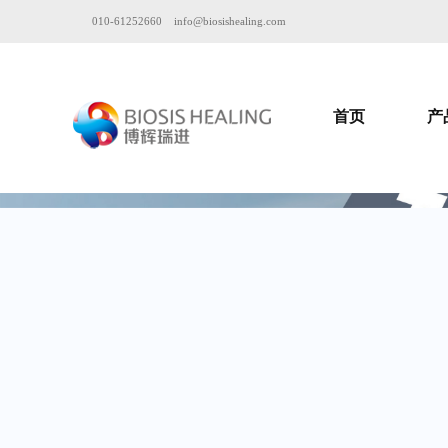
010-61252660
info@biosishealing.com
首页
产