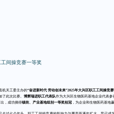
工工间操竞赛一等奖
直机关工委主办的
“奋进新时代 劳动创未来”2025年大兴区职工工间操竞
加了此次比赛。
博辉瑞进职工代表队
作为大兴区生物医药基地企业代表参
而出，成功摘得
镇街、产业基地组别一等奖桂冠
，为企业和生物医药基地
已走过七个年头。职工工间操竞赛的影响力与覆盖面逐年扩大，早已成