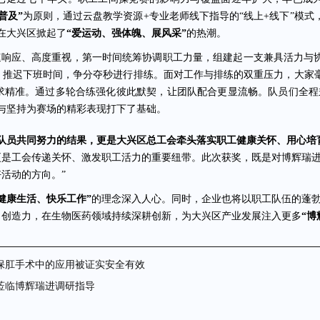
普及”
为原则，通过云盘教学资源+专业老师线下指导的“线上+线下”模式
在大兴区掀起了
“爱运动、强体魄、展风采”
的热潮。
响应、高度重视，第一时间统筹协调职工力量，组建起一支兼具活力与
、推迟下班时间，争分夺秒进行排练。面对工作与排练的双重压力，大家
求精准。通过多轮合练强化彼此默契，让团队配合更显流畅。队员们全程
与坚持为赛场的精彩表现打下了基础。
体队员共同努力的结果，更是大兴区总工会牵头落实职工健康关怀、用心培
更是工会传递关怀、激发职工活力的重要纽带。此次获奖，既是对博辉瑞
活动的方向。”
“健康生活、快乐工作”
的理念深入人心。同时，企业也将以职工队伍的蓬
、创造力，在生物医药领域持续深耕创新，为大兴区产业发展注入更多
“博
保肛手术中的应用被证实安全有效
莅临博辉瑞进调研指导