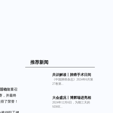
推荐新闻
共识解读丨肺癌手术日间
《中国肺癌杂志》2024年6月第
化管理中国专家共识
27卷第...
（2024年版）与非交联猪
赛活动
隆重召
小肠粘膜下层（SIS）细胞
外基质材料生物补片的临
赛，并最终
大会盛况丨博辉瑞进亮相
床获益
赢得了荣誉！
2024年12月6日，为期三天的
2024深圳亚太口腔展
SDHE...
为推动职工健