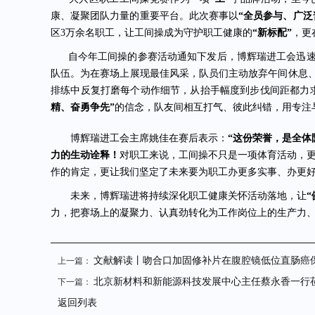
康、凝聚团队力量的重要平台。此次赛事以
“全员参与、广泛
区3万余名职工，让工间操成为守护职工健康的
“新标配”
，更
自今年工间操的参赛活动通知下发后，博辉瑞进工会迅速
队伍。为在赛场上展现最佳风采，队员们主动放弃午间休息
排练中反复打磨每个动作细节，从抬手幅度到步伐间距都力
精、奋勇争先”
的信念，队友间相互打气、彼此纠错，用专注
博辉瑞进工会主席姚佳在赛后表示：
“这份荣誉，是全
力的生动诠释！
对职工来说，工间操不只是一项体育活动，
作的肯定，更让我们坚定了未来要为职工办更多实事、办更好
未来，博辉瑞进将持续深化职工健康关怀活动落地，让
力，把赛场上的凝聚力、认真劲转化为工作岗位上的生产力
文献解读丨吻合口加固修补片在腹腔镜低位直肠癌
上一篇：
北京新材料和新能源科技发展中心主任蔡永香一行
下一篇：
返回列表