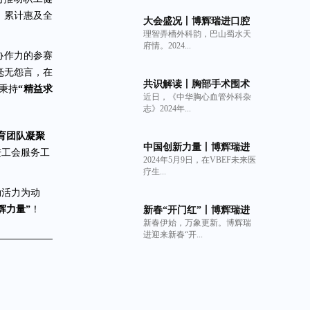
，累计惠及全
大会盛况丨博辉瑞进口腔
理智弄槽外科韵，巴山蜀水天
系列产品亮相中华口腔医
府情。2024...
学会牙及牙槽外科专业委
协作力的参赛
员会第6次全国牙槽外科学
毫无怨言，在
术年会
共识解读丨胸部手术围术
秉持
“精益求
近日，《中华胸心血管外科杂
期持续性肺漏气管理策略
志》2024年...
专家共识与非交联猪小肠
粘膜下层（SIS）细胞外基
育团队凝聚
质材料生物补片的临床获
中国创新力量丨博辉瑞进
进工会服务工
益
2024年5月9日，在VBEF未来医
荣登2024 VBEF“医疗健康
疗生...
产业创新力产品榜”
勃活力为动
辉力量”
！
新春“开门红”丨博辉瑞进
新春伊始，万象更新。博辉瑞
可吸收口腔生物膜Oral
进迎来新春“开...
Matrix获美国FDA 510(k)
批准