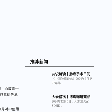
推荐新闻
共识解读丨肺癌手术日间
《中国肺癌杂志》2024年6月第
化管理中国专家共识
27卷第...
（2024年版）与非交联猪
%，而腹部手
小肠粘膜下层（SIS）细胞
外基质材料生物补片的临
脓毒症等危
大会盛况丨博辉瑞进亮相
床获益
2024年12月6日，为期三天的
2024深圳亚太口腔展
SDHE...
气修补中使用