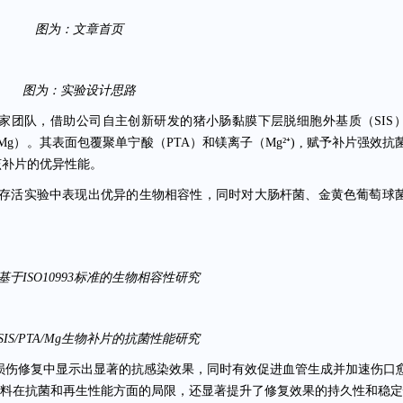
图为：文章首页
图为：实验设计思路
家团队，借助公司自主创新研发的猪小肠黏膜下层脱细胞外基质（SIS
/Mg）。其表面包覆聚单宁酸（PTA）和镁离子（Mg²⁺) , 赋予补片强效
该补片的优异性能。
胞增殖和存活实验中表现出优异的生物相容性，同时对大肠杆菌、金黄色葡萄球
基于ISO10993标准的生物相容性研究
IS/PTA/Mg生物补片的抗菌性能研究
在腹壁损伤修复中显示出显著的抗感染效果，同时有效促进血管生成并加速伤口
复材料在抗菌和再生性能方面的局限，还显著提升了修复效果的持久性和稳