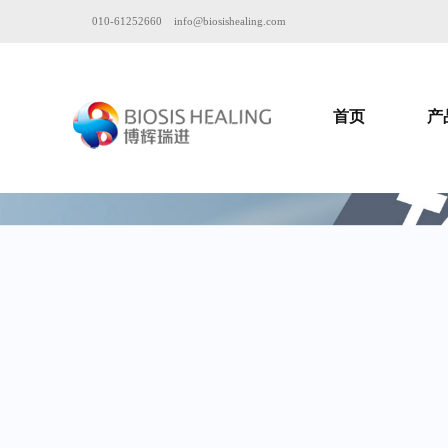
010-61252660
info@biosishealing.com
首页
产