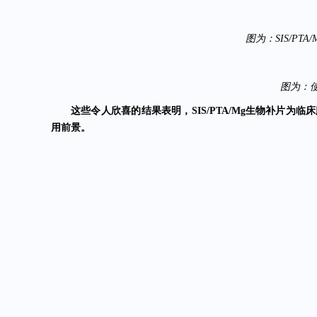
图为：SIS/P
图为：使
这些令人欣喜的结果表明，SIS/PTA/Mg生物补片
用前景。
目前，相关研究成果以《Antibacterial and pro-angiogenic SIS-b
wall repair》为题，已正式发表于材料科学领域权威期刊《Materi
聚焦临床丨博辉瑞进软组织损伤修复研究成果获《Journal of
上一篇：
聚焦临床丨博辉瑞进硬脑膜损伤修复研究成果获《Material
下一篇：
返回列表