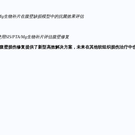
TA/Mg生物补片在腹壁缺损模型中的抗菌效果评估
用SIS/PTA/Mg生物补片评估腹壁修复
为临床腹壁损伤修复提供了新型高效解决方案，未来在其他软组织损伤治疗中
ased bio-patches with poly(tannic acid) and magnesium facilitatin
als & Design》,影响因子7.9。
 Nanobiotechnology》（IF12.6）收录
s Today Bio》（IF10.2）收录