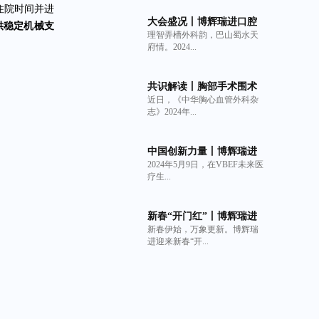
住院时间并进
大会盛况丨博辉瑞进口腔
供
稳定
机械支
理智弄槽外科韵，巴山蜀水天
系列产品亮相中华口腔医
府情。2024...
学会牙及牙槽外科专业委
员会第6次全国牙槽外科学
术年会
共识解读丨胸部手术围术
近日，《中华胸心血管外科杂
期持续性肺漏气管理策略
志》2024年...
专家共识与非交联猪小肠
粘膜下层（SIS）细胞外基
质材料生物补片的临床获
中国创新力量丨博辉瑞进
益
2024年5月9日，在VBEF未来医
荣登2024 VBEF“医疗健康
疗生...
产业创新力产品榜”
新春“开门红”丨博辉瑞进
新春伊始，万象更新。博辉瑞
可吸收口腔生物膜Oral
进迎来新春“开...
Matrix获美国FDA 510(k)
批准