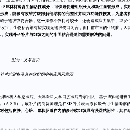
：
SIS材料富含生物活性成分，可快速促进组织长入和新生血管形成，实
步形成，能够有效维持腹部解剖结构的完整性并助力功能性恢复，为患者
依赖于缝线或吻合器，这一操作不仅耗时较长，还会造成应力集中、继发
并发症。生物粘合剂有望实现无缝线伤口闭合，但目前市售的生物胶，因
此，
实现外科补片与组织之间的牢固粘合是迫切需要解决的问题。
图为：文章首页
IS补片的制备及其在软组织中的应用示意图
天津医科大学总医院、天津医科大学口腔医院专家团队，基于博辉瑞进自
（A-SIS），该补片的制备原理是在SIS补片表面原位聚合可生物降解
时
对包括皮肤、心脏、胃和肠道在内的多种软组织具有强湿粘附性
，其在