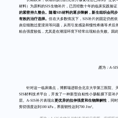
材料）为原料的SIS生物补片，已历经数十年的临床实践验证
的紧密持久整合。随着SIS材料的逐步降解，新生组织会同
有效的治疗选择。
但在大多数情况下，SIS补片的固定仍然
炎症细胞过度浸润等问题，从而引发感染和慢性疼痛等术后
粘合强度较低，尤其是在潮湿环境下经常出现粘合失败。因
图为：A-S
针对这一临床痛点，博辉瑞进联合北京大学第三医院、
SIS材料技术平台，开发了一种新型自粘性小肠黏膜下层补片
层。A-SIS补片表现出
更优异的拉伸强度和生物降解性
，同
剪切强度达到100 kPa，界面韧性达到700 J/m²。