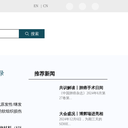
EN |
CN
搜索
收录
推荐新闻
共识解读丨肺癌手术日间
《中国肺癌杂志》2024年6月第
化管理中国专家共识
27卷第...
（2024年版）与非交联猪
原发性/继发
小肠粘膜下层（SIS）细胞
外基质材料生物补片的临
的软组织损伤
大会盛况丨博辉瑞进亮相
床获益
2024年12月6日，为期三天的
2024深圳亚太口腔展
SDHE...
材料（SIS