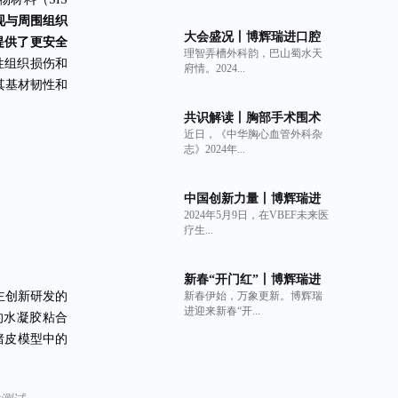
现与周围组织
大会盛况丨博辉瑞进口腔
提供了更安全
理智弄槽外科韵，巴山蜀水天
系列产品亮相中华口腔医
性组织损伤和
府情。2024...
学会牙及牙槽外科专业委
其基材韧性和
员会第6次全国牙槽外科学
术年会
共识解读丨胸部手术围术
近日，《中华胸心血管外科杂
期持续性肺漏气管理策略
志》2024年...
专家共识与非交联猪小肠
粘膜下层（SIS）细胞外基
质材料生物补片的临床获
中国创新力量丨博辉瑞进
益
2024年5月9日，在VBEF未来医
荣登2024 VBEF“医疗健康
疗生...
产业创新力产品榜”
新春“开门红”丨博辉瑞进
主创新研发的
新春伊始，万象更新。博辉瑞
可吸收口腔生物膜Oral
进迎来新春“开...
Matrix获美国FDA 510(k)
的水凝胶粘合
批准
猪皮模型中的