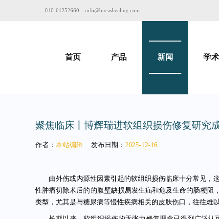
010-61252660
info@biosishealing.com
首页
产品
新闻
学术
聚焦临床丨博辉瑞进软组织损伤修复研究成果获《Journ
作者：
本站编辑
发布日期：
2025-12-16
由外伤或内源性因素引起的软组织损伤临床十分常见，这
性肿瘤切除术后的的腹壁缺损易发生疝和危及生命的肠梗阻
类型，尤其是与糖尿病等慢性疾病相关的皮肤伤口，往往难
长期以来，软组织损伤的无张力修复理念已得到广泛认可