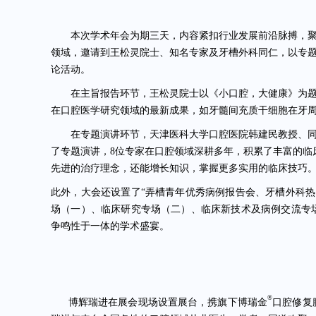
本次学术年会为期三天，内容紧扣行业发展前沿脉搏，
领域，邀请到王松灵院士、知名专家及牙槽外科同仁，以专
论活动。
在主旨报告环节，王松灵院士以《小口腔，大健康》为
在口腔医学研究领域的最新成果，如牙髓间充质干细胞在牙
在专题演讲环节，天津医科大学口腔医院韩建民教授、同
了专题演讲，8位专家在口腔领域深耕多年，积累了丰富的临
先进的治疗理念，还能增长知识，掌握更多实用的临床技巧
此外，大会还设置了“弄槽青年优秀病例报告会、牙槽外科
场（一）、临床研究专场（二）、临床新技术及病例交流专
争鸣性于一体的学术盛宴。
®
博辉瑞进在展会现场设置展台，携旗下
博瑞金
口腔修复