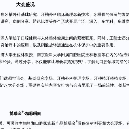
大会盛况
聚焦牙槽外科基础研究、牙槽外科临床新理念新技术、牙槽骨的保留与恢
题讲座、病例分享、辩论比赛等多个形式开展广泛、深入、多学科、多维
题深入阐述了口腔健康与人体整体健康之间的紧密联系。同时，王院士还
周炎治疗中的应用，以及硝酸盐转运通道在机体保护中的重要作用。
济大学王佐林教授、南京医科大学附属口腔医院王林教授等在内的8位专
床经验。通过分享，不仅能够让与会者拓宽视野，了解到口腔领域前沿的
。
热门话题辩论会、基础研究专场、牙槽外科护理专场、牙种植牙移植专场
场”八大分会场，重磅翔实的内容安排为与会者呈现了一场前沿性、创新
®
博瑞金
·精彩瞬间
®
膜、可吸收生物膜
和口腔家族新产品
博瑞金
骨修复材料
亮相大会现场。