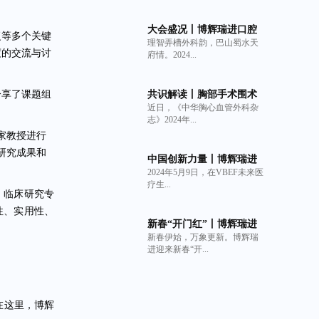
大会盛况丨博辉瑞进口腔
复等多个关键
理智弄槽外科韵，巴山蜀水天
系列产品亮相中华口腔医
度的交流与讨
府情。2024...
学会牙及牙槽外科专业委
员会第6次全国牙槽外科学
术年会
分享了课题组
共识解读丨胸部手术围术
近日，《中华胸心血管外科杂
期持续性肺漏气管理策略
志》2024年...
专家共识与非交联猪小肠
家教授进行
粘膜下层（SIS）细胞外基
质材料生物补片的临床获
研究成果和
中国创新力量丨博辉瑞进
益
2024年5月9日，在VBEF未来医
荣登2024 VBEF“医疗健康
疗生...
产业创新力产品榜”
、临床研究专
性、实用性、
新春“开门红”丨博辉瑞进
新春伊始，万象更新。博辉瑞
可吸收口腔生物膜Oral
进迎来新春“开...
Matrix获美国FDA 510(k)
批准
在这里，博辉