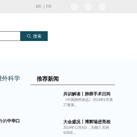
EN |
CN
搜索
槽外科学
推荐新闻
共识解读丨肺癌手术日间
《中国肺癌杂志》2024年6月第
化管理中国专家共识
27卷第...
（2024年版）与非交联猪
小肠粘膜下层（SIS）细胞
外基质材料生物补片的临
办的
中华口
大会盛况丨博辉瑞进亮相
床获益
2024年12月6日，为期三天的
2024深圳亚太口腔展
SDHE...