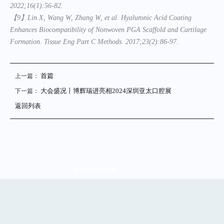
2022;16(1):56-82.
【
9
】
Lin X, Wang W, Zhang W, et al. Hyaluronic Acid Coating
Enhances Biocompatibility of Nonwoven PGA Scaffold and Cartilage
Formation. Tissue Eng Part C Methods. 2017;23(2):86-97.
首篇
上一篇：
大会盛况丨博辉瑞进亮相2024深圳亚太口腔展
下一篇：
返回列表
010-61252660