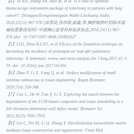
【
4
】
Tu XH, Zhang XR, Hao M, et al. Is it time to optimize
thoracoscope instruments package
of
lobectomy
in patients with lung
cancer?. ZhongguoXiongxinxueguan Waike Linchuang Zazhi,
2018,25(11):967-970.[涂
雪
花,张祥蓉,郝森,等,胸腔镜肺叶切除术器
械包需要优化吗?.中国胸心血管外科临床杂志,2018,25(11):967-
970.
]
doi: 10.7507/1007-4848
.
201802027
【
5
】
LiS
J
, Zhou K,
L
i
YJ
, et al Eficacy of
the f
i
ssureless technique on
decreasing the incidence
of prolonged air leak afer pulmonary
lobectomy: A systematic review and meta-analysis,Int
J
Surg,2017,42:1-
10. doi: 10.1016/j
.
ijsu.2017.04.016
【
6
】
Zhao P, Li X, Fang Q, et al. Surface modification of small
intestine submucosa in tissue engineering. Regen Biomater.
2020;7(4):339-348.
【
7
】
Cao G, He W, Fan Y, Li X. Exploring the match between the
degradation of the ECM-based composites and tissue remodeling in a
full-thickness abdominal wall defect model. Biomater Sci.
2021;9(23):7895-7910.
【
8
】
Liu C, Pei M, Li Q, Zhang Y. Decellularized extracellular matrix
mediates tissue construction and regeneration. Front Med.