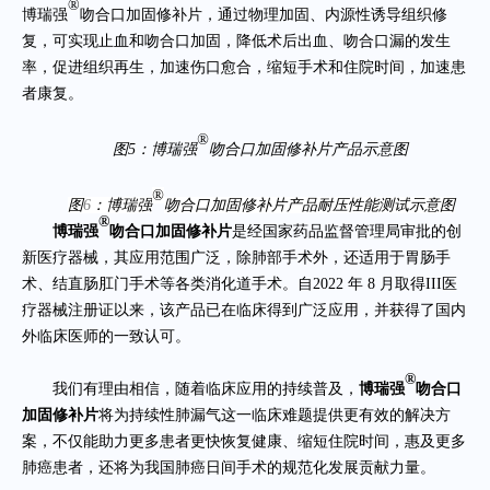
®
博瑞强
吻合口加固修补片，通过物理加固、内源性诱导组织修
复，可实现止血和吻合口加固，降低术后出血、吻合口漏的发生
率，促进组织再生，加速伤口愈合，缩短手术和住院时间，加速患
者康复。
®
图5：博瑞强
吻合口加固修补片产品示意图
®
图
6
：
博瑞强
吻合口加固修补片产品
耐压性能测试示意图
®
博瑞强
吻合口加固修补片
是经国家药品监督管理局审批的创
新医疗器械，其应用范围广泛，除肺部手术外，还适用于胃肠手
术、结直肠肛门手术等各类消化道手术。自2022 年 8 月取得III医
疗器械注册证以来，该产品已在临床得到广泛应用，并获得了国内
外临床医师的一致认可。
®
我们有理由相信，随着临床应用的持续普及，
博瑞强
吻合口
加固修补片
将为持续性肺漏气这一临床难题提供更有效的解决方
案，不仅能助力更多患者更快恢复健康、缩短住院时间，惠及更多
肺癌患者，还将为我国肺癌日间手术的规范化发展贡献力量。