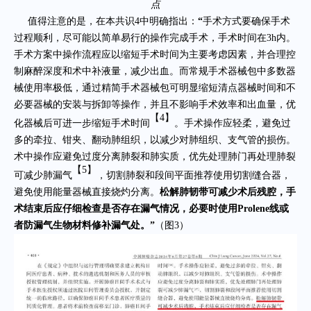
点
值得注意的是，在本共识4中明确指出：
“
手术方式要确保手术
过程顺利，尽可能以简单易行的操作完成手术，手术时间在3h内。
手术方案中操作流程应以缩短手术时间为主要考虑因素，并合理控
制麻醉深度和术中补液量，减少出血。而常规手术器械包中多数器
械使用率极低，通过精简手术器械包可明显缩短清点器械时间和不
必要器械的安装与拆卸等操作，并且不影响手术效率和出血量，优
【
4
】
化器械后可进一步缩短手术时间
。手术操作应轻柔，避免过
多的牵拉、钳夹、翻动肺组织，以减少对肺组织、支气管的损伤。
术中操作应避免过度分离肺裂和肺实质，优先处理肺门再处理肺裂
【
5
】
可减少肺漏气
，切割肺裂和段间平面推荐使用切割缝合器，
避免使用能量器械直接烧灼分离。
松解肺韧带可减少术后残腔，手
术结束后应仔细检查是否存在漏气情况，必要时使用Prolene线或
者防漏气生物材料修补漏气处。
”
（图3）