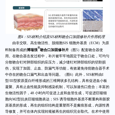
图4：SIS材料介绍及SIS材料吻合口加固修补片作用机理
由非交联、高生物活性、脱细胞
SIS 细胞外基质（ECM）为原
®
料制备而成的
博瑞强
吻合口加固修补片
（图
5）配套吻合器使
用。在吻合器击发过程中，补片被牢牢地固定于吻合口处，可均匀
分散吻合钉对肺部组织的应压力，减少缝钉对肺部组织的切割损
伤，实现了加固、止血、防漏气等功能，有效避免传统吻合器手术
中存在的吻合口漏气和出血等问题。（图6）此外，SIS材料由I
型/III型胶原蛋白纤维形成的三维网状多孔结构，具有促进血小板
凝聚、具有止血性能及抑制感染机制，可以加速伤口愈合；丰富的
生物活性因子，48 小时内可促进上皮和血管生成，可促进巨噬细
胞向M2型抗炎巨噬细胞表达；SIS 诱导细胞外基质不断重构和新胶
原基质的形成，再生的组织结构是重塑而不是瘢痕形成，内源性诱
导修复，并可在体内实现转规被再生的组织完全取代。在术中使用