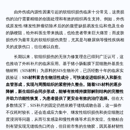
由外伤或内源性因素引起的软组织损伤临床十分常见，这类损
伤的治疗需要精细的创面处理和有效的组织再生支持。例如，外伤
或原发性/继发性肿瘤切除术后的的腹壁缺损易发生疝和危及生命
的肠梗阻，给外科医生带来挑战，也给患者带来巨大痛苦；而皮肤
损伤作为最常见的软组织损伤类型，尤其是与糖尿病等慢性疾病相
关的皮肤伤口，往往难以自愈。
长期以来，软组织损伤的无张力修复理念已得到广泛认可，这
也推动了外科补片的临床应用。基于猪小肠黏膜下层细胞外基质生
物材料（SIS材料）为原料的SIS生物补片，已历经数十年的临床实
践验证：
SIS材料富含生物活性成分，可快速促进组织长入和新生
血管形成，实现与周围组织的紧密持久整合。随着SIS材料的逐步
降解，新生组织会同步形成，能够有效维持腹部解剖结构的完整性
并助力功能性恢复，为患者提供了更安全有效的治疗选择。
但在大
多数情况下，SIS补片的固定仍然依赖于缝线或吻合器，这一操作
不仅耗时较长，还会造成应力集中、继发性组织损伤和炎症细胞过
度浸润等问题，从而引发感染和慢性疼痛等术后并发症。生物粘合
剂有望实现无缝线伤口闭合，但目前市售的生物胶，因其基材韧性