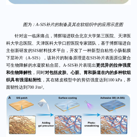
图为：A-SIS补片的制备及其在软组织中的应用示意图
针对这一临床痛点，博辉瑞进联合北京大学第三医院、天津医
科大学总医院、天津医科大学口腔医院专家团队，基于博辉瑞进自
主创新研发的SIS材料技术平台，开发了一种新型自粘性小肠黏膜
下层补片（A-SIS），该补片的制备原理是在SIS补片表面原位聚合
可生物降解的水凝胶粘合层。A-SIS补片表现出
更优异的拉伸强度
和生物降解性
，同时
对包括皮肤、心脏、胃和肠道在内的多种软组
织具有强湿粘附性
，其在猪皮模型中的剪切强度达到100 kPa，界
面韧性达到700 J/m²。