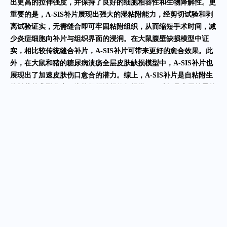
出更高的拉伸强度，并保持了良好的细胞相容性和生物降解性。更
重要的是，A-SIS
补片
展现出强大的湿粘附能力，经剪切试验和剥
离试验证实，无需缝合即可牢固粘附组织，从而缩短手术时间，减
少炎症细胞
向补片与组织界面的浸润。
在大鼠腹壁缺损模型中证
实，
相比较传统缝合补片，
A-SIS
补片
可带来更好的愈合效果。此
外，在大鼠和猪的糖尿病溃疡全层皮肤缺损模型中
，
A-SIS
补
片也
展现
出
了加速皮肤伤口愈合的潜力。
综上
，A-SIS
补片
是自粘附生
物
补片
的典型代表，为软组织缺损修复提供了一种极具
应用
前景的
无缝线解决方案。
目前，相关研究成果以《
Decellularized extracellular matrix
bio-patch with strong and biodegradable wet adhesive interface for
sutureless soft tissue defect repair》为题，已发表于权威期刊
《Journal of Nanobiotechnology》，影响因子1
2
.
6
。
首篇
上一篇：
聚焦临床丨博辉瑞进腹壁损伤修复研究成果获《Materials &
下一篇：
Design》（IF7.9）收录