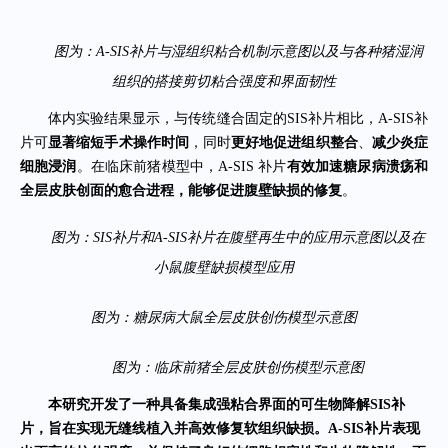
图为：A-SIS补片与湿组织粘合机制示意图以及与各种猪湿润
组织的搭接剪切粘合强度和界面韧性
体内实验结果显示，与传统缝合固定的SIS补片相比，A-SIS补
片可
显著缩短手术操作时间
，同时
更好地促进组织整合
、
减少炎症
细胞浸润
。在临床前猪模型中，A-SIS 补片
有效加速糖尿病溃疡和
全层皮肤创面的愈合进程，能够促进腹壁缺损的修复
。
图为：SIS补片和A-SIS补片在腹壁再生中的应用示意图以及在
小鼠腹壁缺损模型应用
图为：糖尿病大鼠全层皮肤创伤模型示意图
图为：临床前猪全层皮肤创伤模型示意图
本研究开发了一种具备集成强粘合界面的可生物降解SIS补
片，
旨在实现无缝线植入并
高效
修复软组织缺损。A-SIS
补片
表现