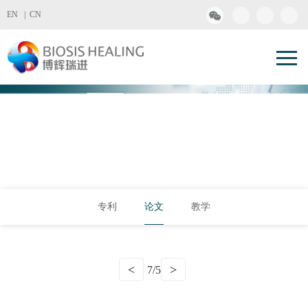
EN |
CN
专利
论文
教学
<
>
7/5