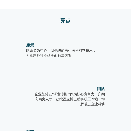
想外科手术器
业内前沿，应
组织再生，减
相容性好，炎
械之选。
用领域覆盖临
轻患者疼痛，
症反应小，防
床外科全线。
加速愈合。良
止组织粘连耐
好的柔顺贴合
受感染，加快
亮点
性和亲水性，
患者恢复进
便于临床操
程，方便临床
作。
手术应用。
愿景
以患者为中心，以先进的再生医学材料技术，
为卓越外科提供全面解决方案
团队
企业坚持以“研发 创新”作为核心竞争力，广纳
高精尖人才，获批设立博士后科研工作站、博
辉瑞进企业科协