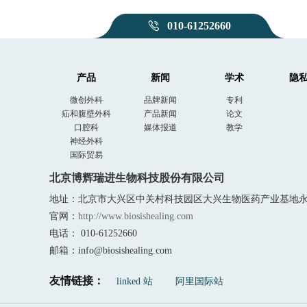
010-61252660
产品
新闻
学术
隐
微创外科
品牌新闻
专利
疝和腹壁外科
产品新闻
论文
口腔科
媒体报道
教学
神经外科
国际贸易
北京博辉瑞进生物科技股份有限公司
地址：北京市大兴区中关村科技园区大兴生物医药产业基地永大路
官网：
http://www.biosishealing.com
电话： 010-61252660
邮箱：info@biosishealing.com
友情链接：
linked 站
阿里国际站