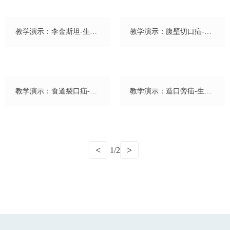
教学演示：李金斯坦-生物
教学演示：腹壁切口疝-生
补片
物补片
教学演示：食道裂口疝-生
教学演示：造口旁疝-生物
物补片
补片
<
>
1/2
010-61252660