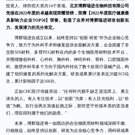
投资人、律所四大类共
14个奖项。
北京博辉瑞进生物科技有限公司
凭借在
2022
年度
的卓越表现荣耀登榜，荣膺【
2022年度医疗健康最
具影响力企业TOP50
】荣誉。
彰显了业界对博辉瑞进研发创新实
力、发展潜力的充分肯定。
博辉瑞进自成立以来，始终坚持以“创新 研发”作为企业核心竞
争力，致力于为外科手术和修复提供全面解决方案，企业搭建了非
交联SIS材料、多臂PEG材料在内的多个生物医用材料技术平台，
并围绕微创外科、心外科、胸外科、神经外科、骨科、口腔颌面外
科、腹壁外科等多个方向于国内外转化了数十款医疗器械产品，构
建了组织修复的系列化解决方案。研发成果累计发表近20篇SCI论
文，累计影响因子达166分。
正如CHC医疗传媒所说：“任何时代都不缺乏逆流而上、勇立
涛头的人。有人专注技术，以“创新”为浆；有人目光锐利，以“价
值”为帆。在行业再次加速起跑之际，那些坚守价值本质的逆流者
们，理应得到属于他们的勋章。”
未来，博辉瑞进将一如既往的在生物医用材料领域深耕不缀、
行稳致远，始终坚持以创新、研发为企业核心竞争力，用科研成果