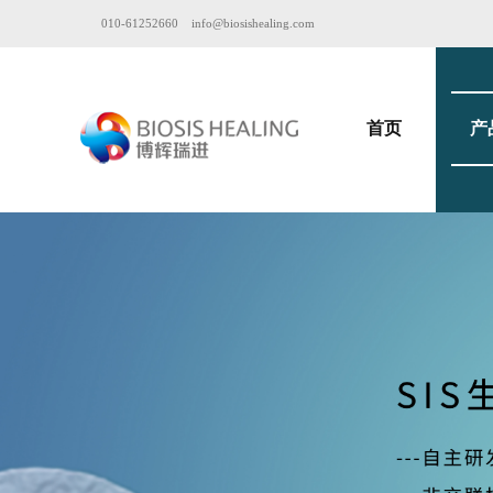
010-61252660
info@biosishealing.com
首页
产